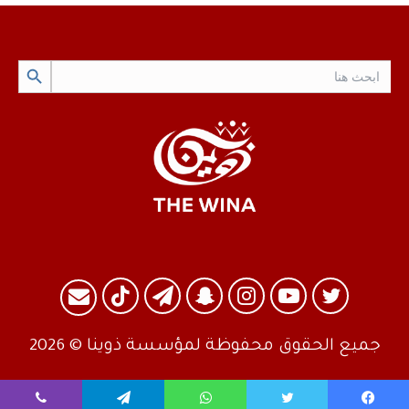
Search Button
Search
for:
تويتر
يوتيوب
انستقرام
سناب
تيلقرام
TikTok
البريد
تشات
جميع الحقوق محفوظة لمؤسسة ذوينا © 2026