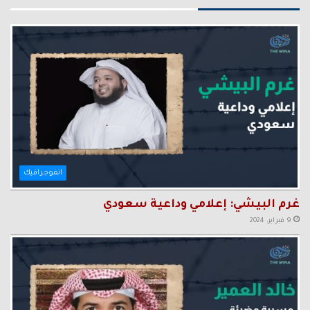
انفوجرافيك
غرم البيشي: إعلامي وداعية سعودي
9 فبراير، 2024