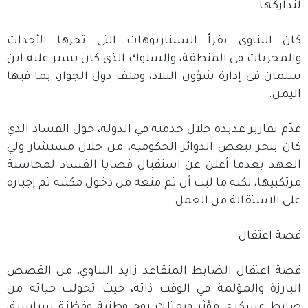
لتداركها.
كان البناوي يقرأ السيناريوهات التي تجرها الأحداث
والمجريات في المنطقة، والسلوك الذي كان يسير عليه ابن
سلمان في إدارة شؤون البلاد، وملف دول الجوار، بما فيها
اليمن.
قدّم تقارير عديدة خلال خدمته في الدولة، حول الفساد الذي
كان ينخر ببعض الدوائر الحكومية، من خلال مستشار ولي
العهد بعدما أعلن عن استقبال قضايا الفساد لمحاسبة
مرتكبيها، لكنه ما لبث أن تم منعه من دخول مكتبه ثم إجباره
على الاستقالة من العمل.
قصة اعتقال
قصة اعتقال الضابط المتقاعد زايد البناوي، من القصص
البارزة والمؤلمة في الوقت ذاته، حيث تحولت حياته من
ضابط عسكري مؤثر ويمتلك روح وطنية وفِطْنة سياسية،