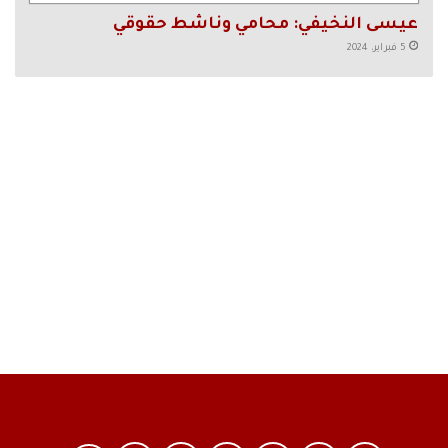
عيسى النخيفي: محامي وناشط حقوقي
5 فبراير، 2024