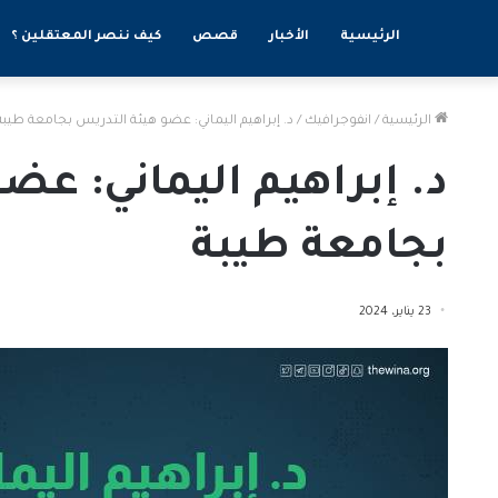
الرئيسية
الأخبار
قصص
كيف ننصر المعتقلين ؟
الرئيسية
/
انفوجرافيك
/
د. إبراهيم اليماني: عضو هيئة التدريس بجامعة طيبة
د. إبراهيم اليماني: عض
بجامعة طيبة
23 يناير، 2024