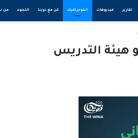
تقارير
فيديوهات
انفوجرافيك
كن مع ذوينا
اللجوء
من ن
و هيئة التدريس