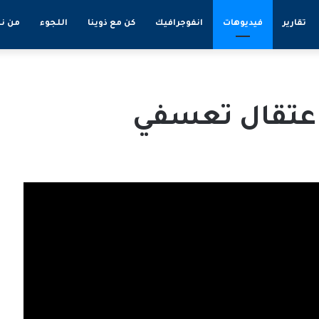
تقارير
فيديوهات
انفوجرافيك
كن مع ذوينا
اللجوء
من ن
اعتقال تعسفي