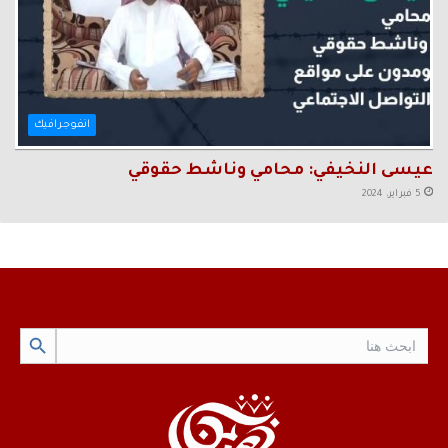
انفوجرافيك
عيسى النخيفي: محامي وناشط حقوقي
5 فبراير، 2024
Search Button
Search
for: