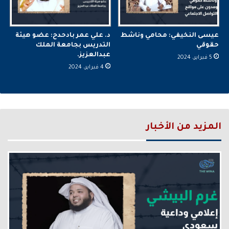
عيسى النخيفي: محامي وناشط
د. علي عمر بادحدح: عضو هيئة
حقوقي
التدريس بجامعة الملك
عبدالعزيز.
5 فبراير، 2024
4 فبراير، 2024
المزيد من الأخبار