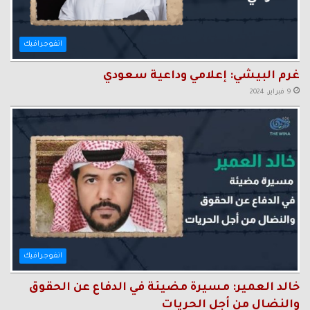
انفوجرافيك
غرم البيشي: إعلامي وداعية سعودي
9 فبراير، 2024
انفوجرافيك
خالد العمير: مسيرة مضيئة في الدفاع عن الحقوق
والنضال من أجل الحريات