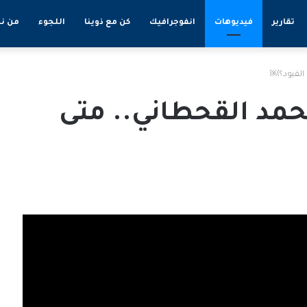
تقارير
فيديوهات
انفوجرافيك
كن مع ذوينا
اللجوء
من ن
 القيود؟￼
مد القحطاني.. متى