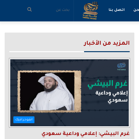
بحث
حن
اتصل بنا
عن
المزيد من الأخبار
انفوجرافيك
غرم البيشي: إعلامي وداعية سعودي