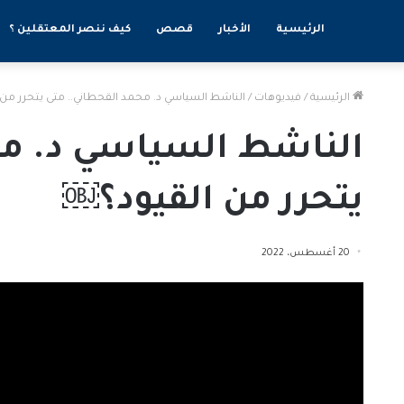
الرئيسية
الأخبار
قصص
كيف ننصر المعتقلين ؟
الرئيسية
/
فيديوهات
/
الناشط السياسي د. محمد القحطاني.. متى يتحرر من
الناشط السياسي د. مح
يتحرر من القيود؟￼
20 أغسطس، 2022