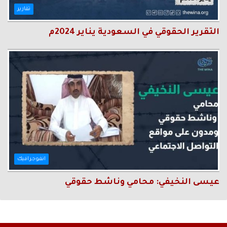
تقارير
التقرير الحقوقي في السعودية يناير 2024م
انفوجرافيك
عيسى النخيفي: محامي وناشط حقوقي