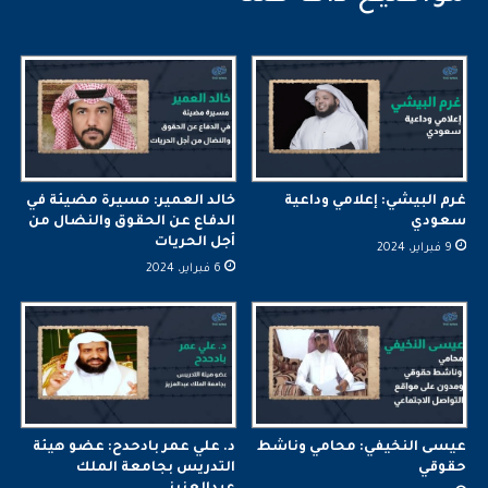
غرم البيشي: إعلامي وداعية
خالد العمير: مسيرة مضيئة في
سعودي
الدفاع عن الحقوق والنضال من
أجل الحريات
9 فبراير، 2024
6 فبراير، 2024
عيسى النخيفي: محامي وناشط
د. علي عمر بادحدح: عضو هيئة
حقوقي
التدريس بجامعة الملك