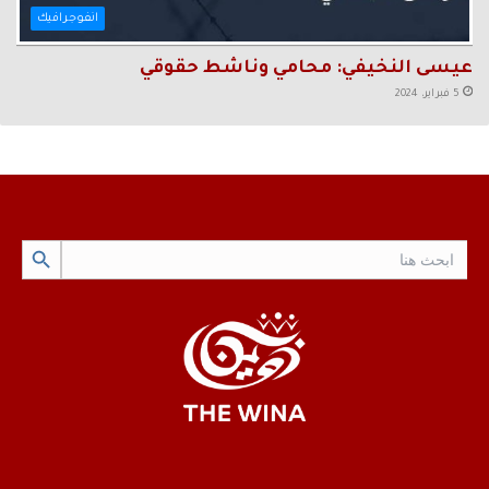
انفوجرافيك
عيسى النخيفي: محامي وناشط حقوقي
5 فبراير، 2024
Search Button
Search
for: