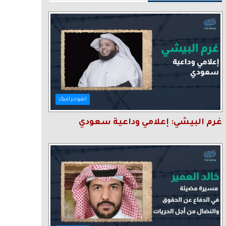
انفوجرافيك
غرم البيشي: إعلامي وداعية سعودي