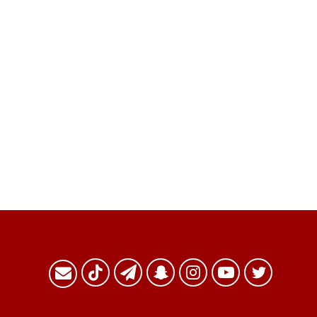
تويتر
يوتيوب
انستقرام
سناب
تيلقرام
TikTok
البريد
تشات