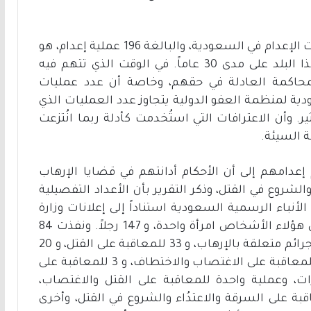
وقالت العفو الدولية في تقريرها إن عدد عمليات الإعدام في السعودية، والبالغة 196 عملية إعدام، هو
أكبر عدد تسجله منظمة العفو الدولية في هذا البلد على مدى 30 عاماً. في الوقت الذي تتهم فيه
لمحاكمة العادلة في حقهم، وخاصة أن عدد عمليات
دية لمنظمة العفو الدولية يتجاوز عدد العمليات الذي
ير. وأن الاعترافات التي استُخدمت كأدلة ربما انُتزعت
 السيئة.
تم إعدامهم إلى أن الأحكام أدانتهم في قضايا الإرهاب
شروع في القتل، وذكر التقرير بأن الأعداد التفصيلية
أنباء الرسمية السعودية استناداً إلى إعلانات وزارة
الداخلية: إعدام 148 شخصاً في 2022، وتضمن هؤلاء الأشخاص امرأة واحدة، و 147 رجلاً. ونفذت 84
عملية من بين العمليات الـ 148 للمعاقبة على جرائم متعلقة بالإرهاب، و 33 للمعاقبة على القتل، و 20
للمعاقبة على جرائم متعلقة بالمخدرات، و 4 للمعاقبة على الاغتصاب والاختطاف، و 3 للمعاقبة على
ت، وعملية واحدة للمعاقبة على القتل والاغتصاب،
ة على السرقة والاعتدُاء والشروع في القتل، وأخرى