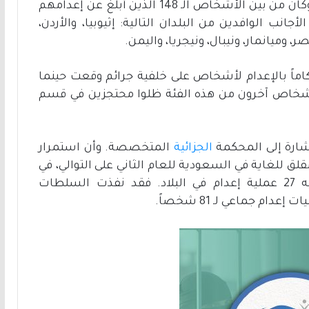
للمعاقبة على السرقة والاغتصاب والتعذيب. وكان من بين الأشخاص الـ 148 الذين أبلغ عن إعدامهم
لأجانب الوافدين من البلدان التالية: إثيوبيا، والأردن،
 وميانمار، ونيبال، ونيجريا، واليمن.
كاماً بالإعدام لأشخاص على خلفية جرائم وقعت حينما
تقد بأن هناك أشخاص آخرون من هذه الفئة ظلوا محتجزين في قسم
شارة إلى المحكمة
الجزائية
المتخصصة. وأن استمرار
ق للغاية في السعودية للعام الثاني على التوالي، في
تناقض شديد مع عام 2020 الذي سجل فيه 27 عملية إعدام في البلاد. فقد نفذت السلطات
م جماعي لـ 81 شخصاً.