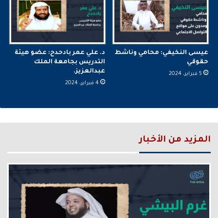
عيسى النخيفي: محامي وناشط
د. علي عمر بادحدح: عضو هيئة
حقوقي
التدريس بجامعة الملك
عبدالعزيز.
5 فبراير، 2024
4 فبراير، 2024
المزيد من الأخبار