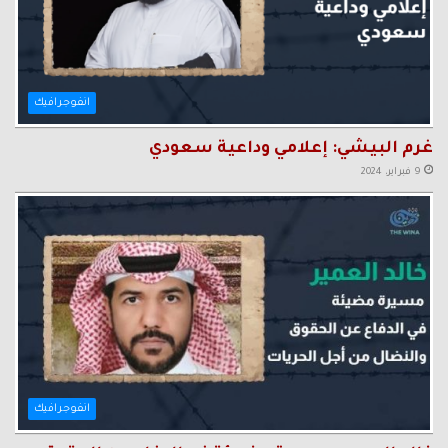
انفوجرافيك
غرم البيشي: إعلامي وداعية سعودي
9 فبراير، 2024
انفوجرافيك