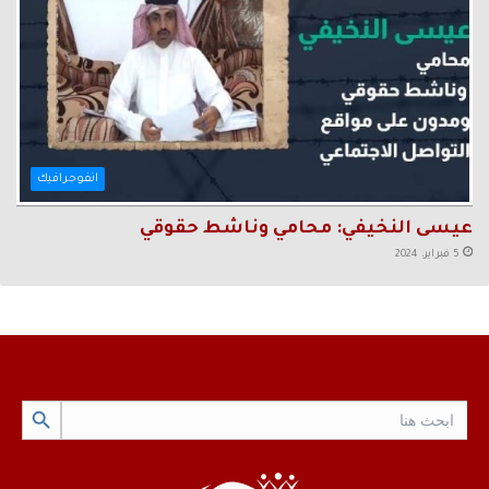
انفوجرافيك
عيسى النخيفي: محامي وناشط حقوقي
5 فبراير، 2024
Search Button
Search
for: