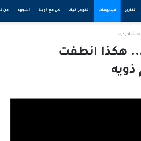
تقارير
فيديوهات
انفوجرافيك
كن مع ذوينا
اللجوء
من ن
فت أحلام ذويه
.. هكذا انطفت
ذويه