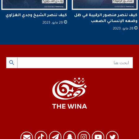
كيف ننصر منصور الرقيبة في ظل
كيف ننصر الشيخ وجدي الغزاوي
وضعه الإنساني الصعب
26 مايو، 2023
28 مايو، 2023
Search Button
Search
for:
تويتر
يوتيوب
انستقرام
سناب
تيلقرام
TikTok
البريد