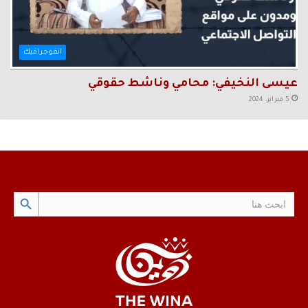
انفوجرافيك
عيسى النخيفي: محامي وناشط حقوقي
5 فبراير، 2024
Search Button
Search
for: