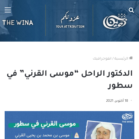
بحث
الق
عن
الرئيسية
/
انفوجرافيك
الدكتور الراحل “موسى القرني” في
سطور
18 أكتوبر، 2021