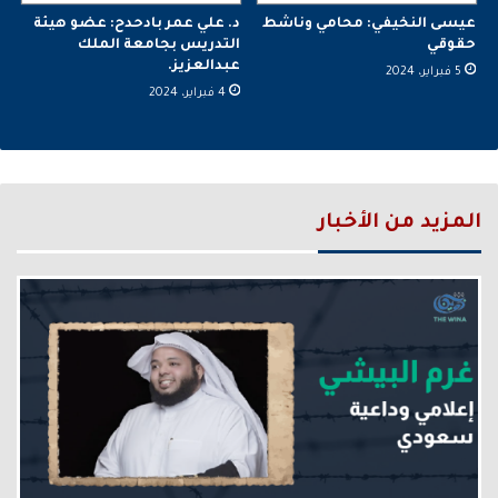
عيسى النخيفي: محامي وناشط
د. علي عمر بادحدح: عضو هيئة
حقوقي
التدريس بجامعة الملك
عبدالعزيز.
5 فبراير، 2024
4 فبراير، 2024
المزيد من الأخبار