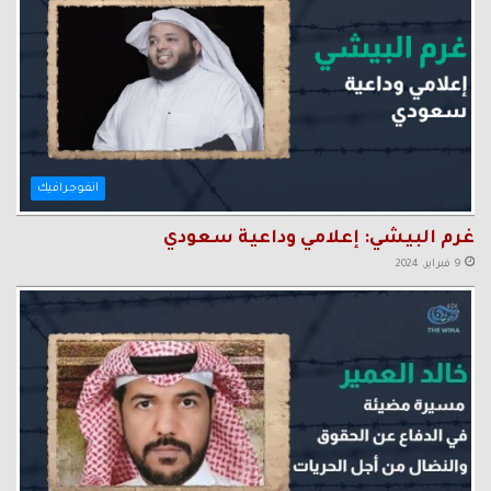
انفوجرافيك
غرم البيشي: إعلامي وداعية سعودي
9 فبراير، 2024