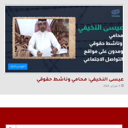
انفوجرافيك
عيسى النخيفي: محامي وناشط حقوقي
5 فبراير، 2024
Search Button
Search