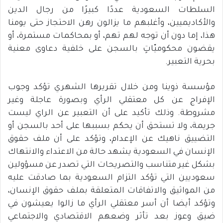
السلطات السعودية عددًا كبيرًا من رجال الدين
والأكاديميين، وأغلبهم ما يزالون رهن الاحتجاز حتى يومنا
هذا، إما دون أن توجه لهم تهم، أو بمحاكمات مستمرة، أو
يقضون محكوميّاتٍ بالسجن على خلفية دعاوى معنية
بحرية التعبير.
مؤسسة ذوينا ومن خلال تقريرها الشهري تؤكد وجوب
الإفراج عن كل معتقلي الرأي وبصورة عاجلة وغير
مشروطة. وذلك تأكيد على أن التعبير عن الراي ليست
جريمة، ولا تستحق أن يحكم بسببها على أحد بالسجن أو
التضييق ناهيك عن الإعدام، وتؤكد على أن ملف حقوق
الإنسان في السعودية يشهد حالة من الاعتداء والانتهاك
بشكل غير متناسب والتصريحات التي تصدر عن مسؤولين
سعوديين التي تؤكد التزام السعودية بما صادقت عليه
من المواثيق والاتفاقات المتعلقة بملف حقوق الإنسان،
وتؤكد أيضا أن أسر معتقلي الرأي ما زالوا يعيشون في
ضيق وعوز بعد تأثر وضعهم الاقتصادي والاجتماعي