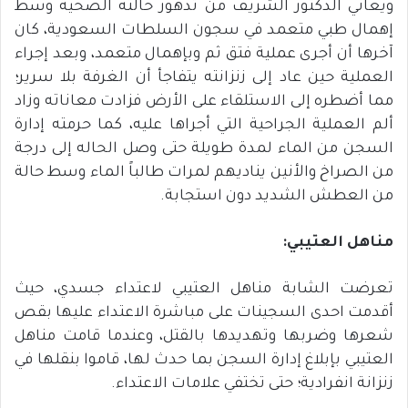
ويعاني الدكتور الشريف من تدهور حالته الصحية وسط
إهمال طبي متعمد في سجون السلطات السعودية، كان
آخرها أن أجرى عملية فتق ثم وبإهمال متعمد، وبعد إجراء
العملية حين عاد إلى زنزانته يتفاجأ أن الغرفة بلا سرير؛
مما أضطره إلى الاستلقاء على الأرض فزادت معاناته وزاد
ألم العملية الجراحية التي أجراها عليه، كما حرمته إدارة
السجن من الماء لمدة طويلة حتى وصل الحاله إلى درجة
من الصراخ والأنين يناديهم لمرات طالباً الماء وسط حالة
من العطش الشديد دون استجابة.
مناهل
العتيبي
:
تعرضت الشابة مناهل العتيبي لاعتداء جسدي، حيث
أقدمت احدى السجينات على مباشرة الاعتداء عليها بقص
شعرها وضربها وتهديدها بالقتل، وعندما قامت مناهل
العتيبي بإبلاغ إدارة السجن بما حدث لها، قاموا بنقلها في
زنزانة انفرادية؛ حتى تختفي علامات الاعتداء.