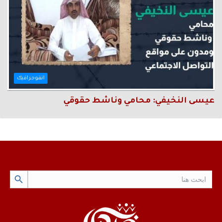
انفوجرافيك
عيسى النخيفي: محامي وناشط حقوقي
Search Button
Search
for: