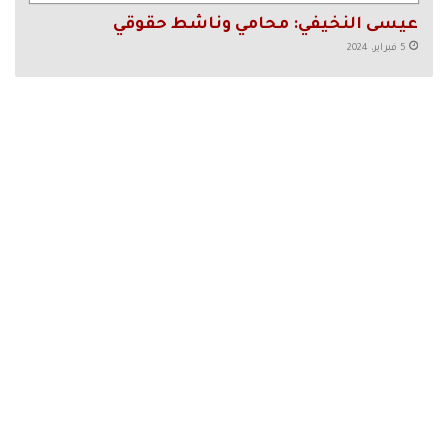
عيسى النخيفي: محامي وناشط حقوقي
5 فبراير، 2024