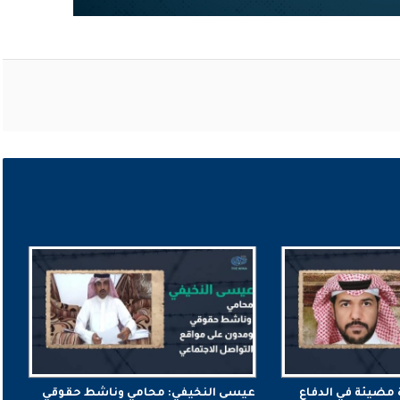
 مضيئة في الدفاع
عيسى النخيفي: محامي وناشط حقوقي