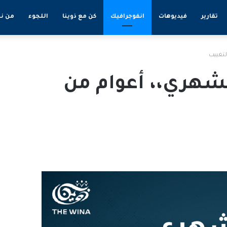
تقارير
فيديوهات
انفوجرافيك
كن مع ذوينا
اللجوء
من ن
لتغييب
الشهري،، أعوام من