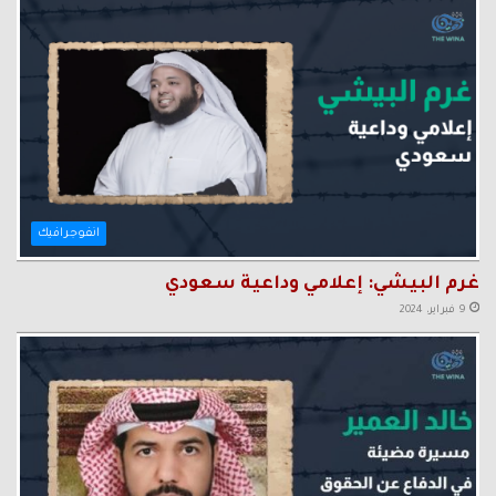
انفوجرافيك
غرم البيشي: إعلامي وداعية سعودي
9 فبراير، 2024