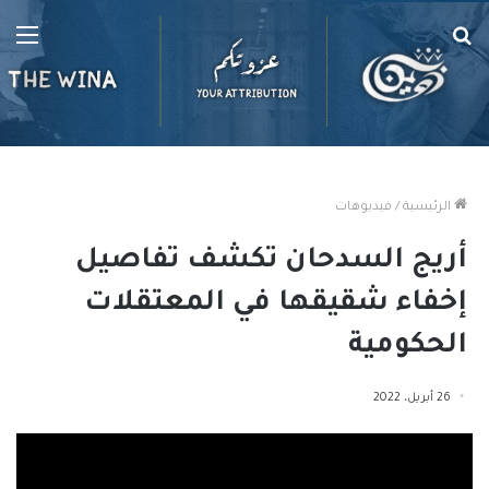
بحث
الق
عن
الرئيسية
/
فيديوهات
أريج السدحان تكشف تفاصيل
إخفاء شقيقها في المعتقلات
الحكومية
26 أبريل، 2022