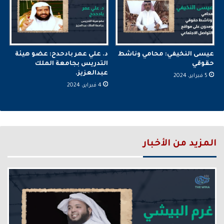
عيسى النخيفي: محامي وناشط
د. علي عمر بادحدح: عضو هيئة
حقوقي
التدريس بجامعة الملك
عبدالعزيز.
5 فبراير، 2024
4 فبراير، 2024
المزيد من الأخبار