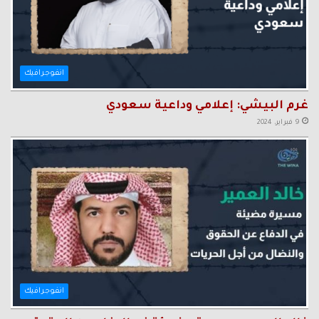
انفوجرافيك
غرم البيشي: إعلامي وداعية سعودي
9 فبراير، 2024
انفوجرافيك