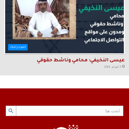
انفوجرافيك
عيسى النخيفي: محامي وناشط حقوقي
5 فبراير، 2024
Search Button
Search
for: