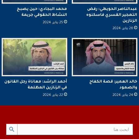
عبدالناصر الحويطي: رفض
محمد البجادي: حين يصبح
التهجير القسري فاسكنوه
النشاط الحقوقي جريمة
الزنازين
25 يناير، 2024
26 يناير، 2024
خالد العمير: قصة الكفاح
أحمد الراشد: معاناة رجل القانون
والصمود
في الزنازين المظلمة
24 يناير، 2024
22 يناير، 2024
Search Button
Search
for: