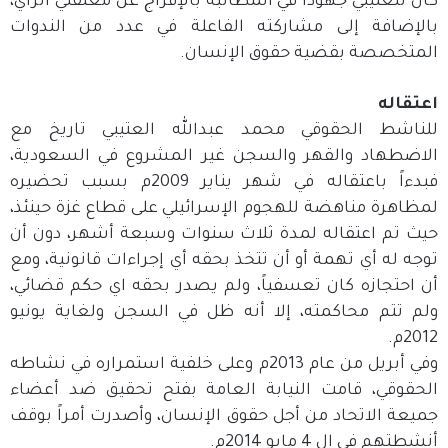
كان للعتيبي جهوداً في المطالبة بالإفراج عن معتقلي الراي،
بالإضافة إلى مشاركته الفاعلة في عدد من الندوات
المتخصصة بقضية حقوق الإنسان.
اعتقاله
للناشط الحقوقي محمد عبدالله العتيبي تاريخ مع
الاضطهاد والقهر والسجن غير المشروع في السعودية،
فبدءاً باعتقاله في شهر يناير 2009م بسبب تحضيره
لمظاهرة مناهضة للهجوم الإسرائيلي على قطاع غزة حينئذ،
حيث تم اعتقاله لمدة ثلاث سنوات وسبعة أشهر، دون أن
توجه له أي تهمة أو أن تتخذ بحقه أي إجراءات قانونية، ومع
أن احتجازه كان تعسفياً، ولم يصدر بحقه اي حكم قضائي،
ولم تتم محاكمته، إلا أنه ظل في السجن ولغاية يونيو
2012م.
وفي أبريل من عام 2013م وعلى خلفية استمراره في نشاطه
الحقوقي، قامت النيابة العامة بفتح تحقيق ضد أعضاء
جميعة الاتحاد من أجل حقوق الإنسان، وأصدرت أمراً بوقف
أنشطتهم في ال 4 مايو 2014م.