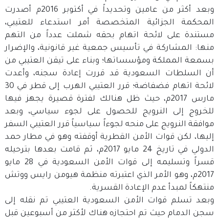
وبعد أكثر من عامين وتحديداً في أكتوبر 2016م أصدرت
المحكمة الجزائية المتخصصة أمر استدعاء للعتيبي،
مستندة على لائحة اتهام بحقه شملت عدداً من التهم
منها: المشاركة في تأسيس جمعية غير قانونية، والإضرار
بسمعة المملكة ومؤسساتها؛ وبناء على تيقن العتيبي من
أن السلطات السعودية قد قررت إعادة سجنه، وأعدت
لائحة اتهام فضفاضة؛ قرر العتيبي الهرب إلى قطر في 30
مارس 2017م، حيث ظل هنالك لفترة قصيرة يجهز فيها
للخروج إلى النرويج للحصول على لجوء سياسي، وبعد
موافقة النرويج على منحه لجوءاً سياسياً قرر العتيبي السفر
إليها، لكن قوات الأمن القطرية أوقفته وهو في مطار حمد
الدولي في تاريخ 24 مايو 2017م، ثم قامت بعدها بترحيله
قسراً وتسليمه إلى قوات الأمن السعودية في 28 مايو
2017م، وهو الأمر الذي اعتبرته منظمة هيومن رايس ووتش
منتهكاً لمبدأ عدم الإعادة القسرية.
وبعد تسلم قوات الأمن السعودية العتيبي تم نقله إلى
سجن الدمام حيث تم احتجازه هناك لأكثر من أسبوعين قبل