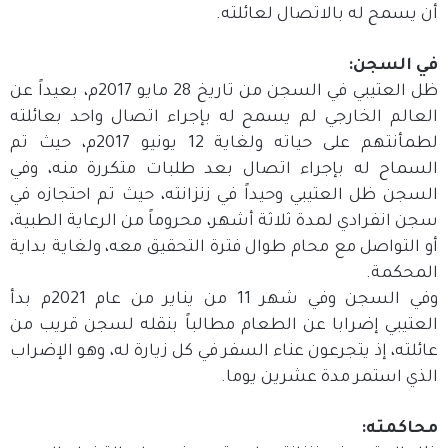
أن يسمح له بالاتصال لعائلته.
في السجن:
ظل العتيبي في السجن من تاريخ 28 مايو 2017م، بعيداً عن
العالم الخارجي لم يسمح له بإجراء اتصال واحد بعائلته
لطمأنتهم على حياته ولغاية 12 يونيو 2017م، حيث تم
السماح له بإجراء اتصال بعد طلبات متكررة منه، وفي
السجن ظل العتيبي وحيداً في زنزانته، حيث تم احتجازه في
سجن انفرادي لمدة ثلاثة أشهر، محروماً من الرعاية الطبية،
أو التواصل مع محام طوال فترة التحقيق معه، ولغاية بداية
المحكمة.
وفي السجن وفي شهر 11 من يناير من عام 2021م بدأ
العتيبي إضرابا عن الطعام مطالباً بنقله لسجن قريب من
عائلته، إذ يتجرعون عناء السفر في كل زيارة له، وهو الإضراب
الذي استمر مدة عشرين يوما.
محاكمته: