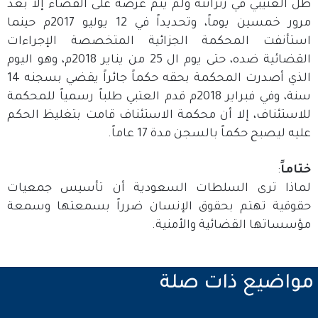
ظل العتيبي في زنزانته ولم يتم عرضه على القضاء إلا بعد
مرور خمسين يوماً، وتحديداً في 12 يوليو 2017م حينما
استأنفت المحكمة الجزائية المتخصصة الإجراءات
القضائية ضده، حتى يوم ال 25 من يناير 2018م، وهو اليوم
الذي أصدرت المحكمة بحقه حكماً جائراً يقضي بسجنه 14
سنة، وفي فبراير 2018م قدم العتبي طلباً رسمياً للمحكمة
للاستئناف، إلا أن محكمة الاستئناف قامت بتغليظ الحكم
عليه ليصبح حكماً بالسجن مدة 17 عاماً.
ختاماً
:
لماذا ترى السلطات السعودية أن تأسيس جمعيات
حقوقية تهتم بحقوق الإنسان ضرراً بسمعتها وسمعة
مؤسساتها القضائية والأمنية.