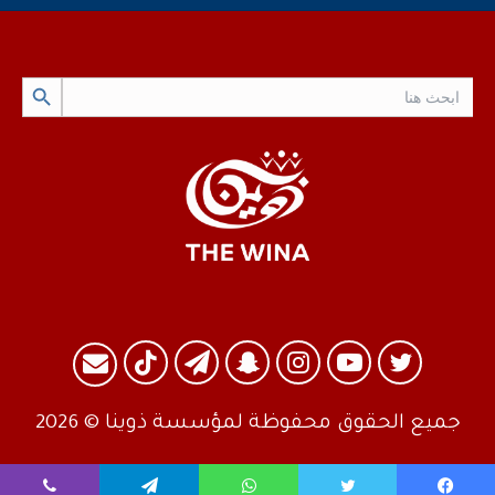
Search Button
Search
for:
تويتر
يوتيوب
انستقرام
سناب
تيلقرام
TikTok
البريد
تشات
جميع الحقوق محفوظة لمؤسسة ذوينا © 2026