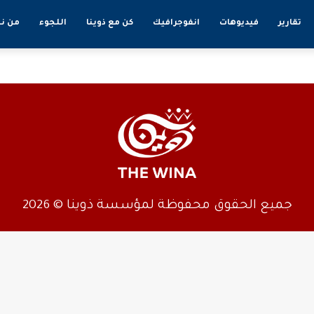
تقارير
فيديوهات
انفوجرافيك
كن مع ذوينا
اللجوء
من ن
جميع الحقوق محفوظة لمؤسسة ذوينا © 2026