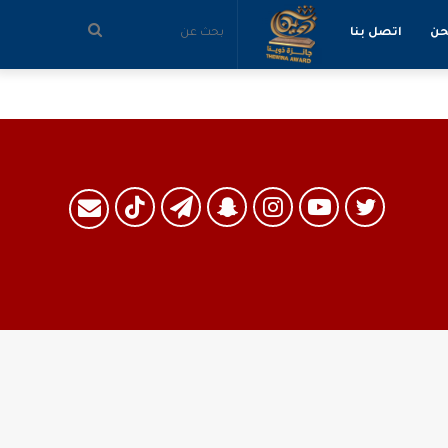
بحث
حن
اتصل بنا
عن
تويتر
يوتيوب
انستقرام
سناب
تيلقرام
TikTok
البريد
تشات