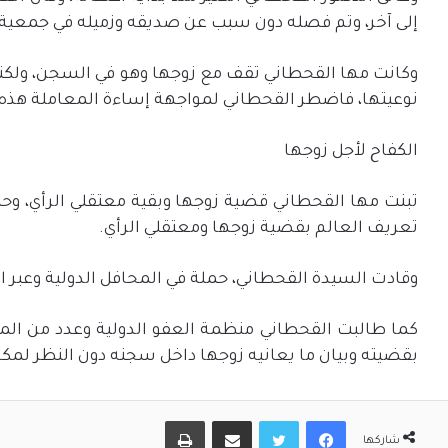
إلى آخر، وتم فصله دون سبب عن صديقه وزميله في جمعية “ح
وكانت مها القحطاني تقف مع زوجها وهو في السجن، ولكنهم
نوعيتها، فاضطر القحطاني لمواجهة إساءة المعاملة هذه 
الكفاح لأجل زوجها
تبنت مها القحطاني قضية زوجها وبقية معتقلي الرأي، وحم
تعريف العالم بقضية زوجها ومعتقلي الرأي.
وقادت السيدة القحطاني، حملة في المحافل الدولية وعبر
كما طالبت القحطاني منظمة العفو الدولية وعدد من الم
بقضيته وبيان ما يعانيه زوجها داخل سجنه دون النظر لمكا
فيسبوك
تويتر
مشاركة عبر البريد
طباعة
شاركها