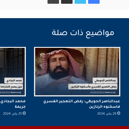
عبدالناصر الحويطي: رفض التهجير القسري
محمد البجادي:
فاسكنوه الزنازين
جريمة
26 يناير، 2024
25 يناير، 2024