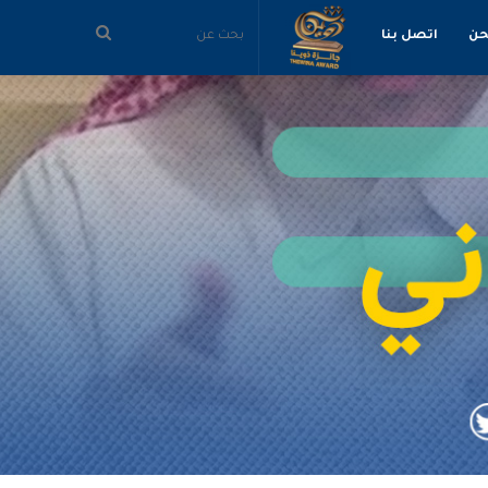
بحث
حن
اتصل بنا
عن