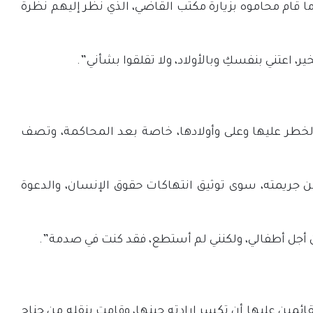
ما قام محاموه بزيارة مكتب القاضي، الذي نظر إليهم نظرة
ر، اعتني بنفسكِ وبالأولاد، ولا تقلقوا بشأني”.
الخطر عليها وعلى وأولادها، خاصة بعد المحاكمة، وتصف
ها 10 سنوات يعقبها منعه من السفر مدة 10 سنوات أخرى، ولم تكن جريمته، سوى توثيق انتهاكات حقوق الإنسان، والدعوة
ن أجل أطفالي، ولكنني لم أستطع، فقد كنت في صدمة”.
ه حيث حاولت إدارات السجون والقائمين عليها أن تكسر إرادته حينها، وقامت بنقله من جناح