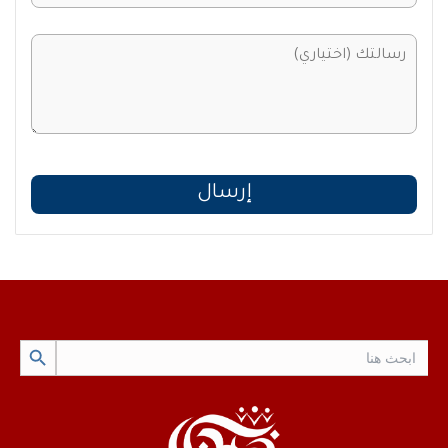
Search Button
Search
for: